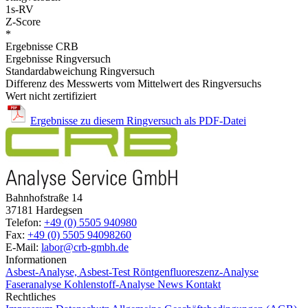
1s-RV
Z-Score
*
Ergebnisse CRB
Ergebnisse Ringversuch
Standardabweichung Ringversuch
Differenz des Messwerts vom Mittelwert des Ringversuchs
Wert nicht zertifiziert
Ergebnisse zu diesem Ringversuch als PDF-Datei
Bahnhofstraße 14
37181 Hardegsen
Telefon:
+49 (0) 5505 940980
Fax:
+49 (0) 5505 94098260
E-Mail:
labor@crb-gmbh.de
Informationen
Asbest-Analyse, Asbest-Test
Röntgenfluoreszenz-Analyse
Faseranalyse
Kohlenstoff-Analyse
News
Kontakt
Rechtliches