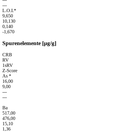
---
L.O.I.*
9,650
10,130
0,140
-1,670
Spurenelemente [µg/g]
CRB
RV
1sRV
Z-Score
As *
16,00
9,00
---
---
Ba
517,00
476,00
15,10
1,36