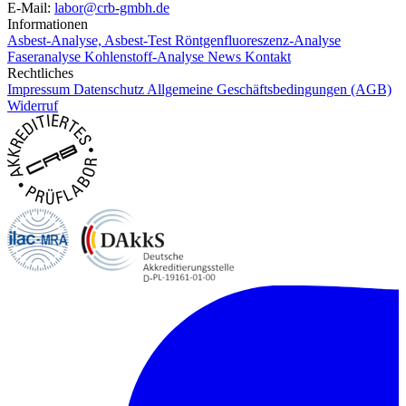
E-Mail:
labor@crb-gmbh.de
Informationen
Asbest-Analyse, Asbest-Test
Röntgenfluoreszenz-Analyse
Faseranalyse
Kohlenstoff-Analyse
News
Kontakt
Rechtliches
Impressum
Datenschutz
Allgemeine Geschäftsbedingungen (AGB)
Widerruf