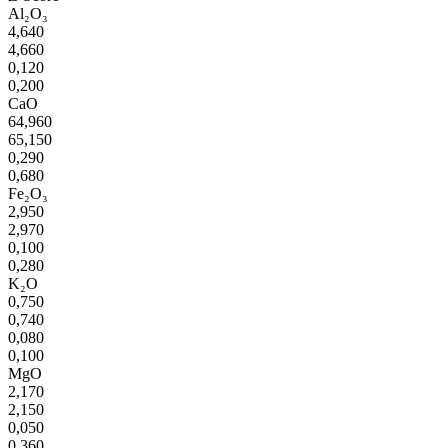
Al₂O₃
4,640
4,660
0,120
0,200
CaO
64,960
65,150
0,290
0,680
Fe₂O₃
2,950
2,970
0,100
0,280
K₂O
0,750
0,740
0,080
0,100
MgO
2,170
2,150
0,050
0,360