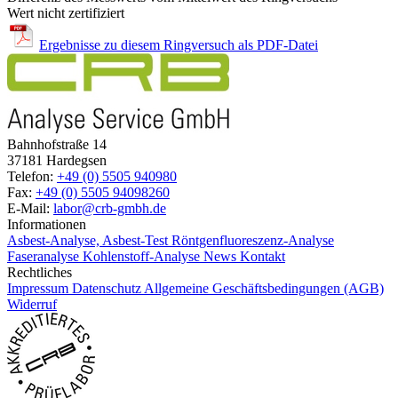
Wert nicht zertifiziert
Ergebnisse zu diesem Ringversuch als PDF-Datei
Bahnhofstraße 14
37181 Hardegsen
Telefon:
+49 (0) 5505 940980
Fax:
+49 (0) 5505 94098260
E-Mail:
labor@crb-gmbh.de
Informationen
Asbest-Analyse, Asbest-Test
Röntgenfluoreszenz-Analyse
Faseranalyse
Kohlenstoff-Analyse
News
Kontakt
Rechtliches
Impressum
Datenschutz
Allgemeine Geschäftsbedingungen (AGB)
Widerruf