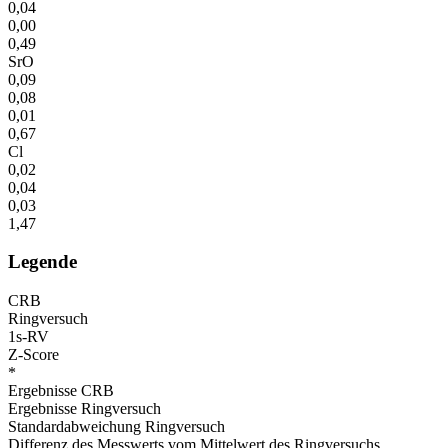
0,04
0,00
0,49
SrO
0,09
0,08
0,01
0,67
Cl
0,02
0,04
0,03
1,47
Legende
CRB
Ringversuch
1s-RV
Z-Score
*
Ergebnisse CRB
Ergebnisse Ringversuch
Standardabweichung Ringversuch
Differenz des Messwerts vom Mittelwert des Ringversuchs