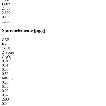
LOI*
2,450
2,680
0,190
1,200
Spurenelemente [µg/g]
CRB
RV
1sRV
Z-Score
Cr₂O₃
0,01
0,01
0,00
0,53
Mn₂O₃
0,20
0,22
0,02
0,67
ZnO
0,04