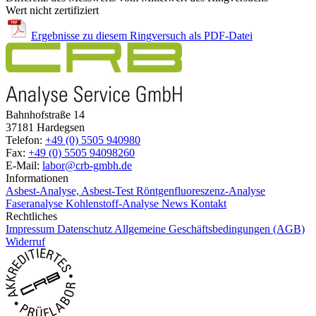
Wert nicht zertifiziert
Ergebnisse zu diesem Ringversuch als PDF-Datei
Bahnhofstraße 14
37181 Hardegsen
Telefon:
+49 (0) 5505 940980
Fax:
+49 (0) 5505 94098260
E-Mail:
labor@crb-gmbh.de
Informationen
Asbest-Analyse, Asbest-Test
Röntgenfluoreszenz-Analyse
Faseranalyse
Kohlenstoff-Analyse
News
Kontakt
Rechtliches
Impressum
Datenschutz
Allgemeine Geschäftsbedingungen (AGB)
Widerruf