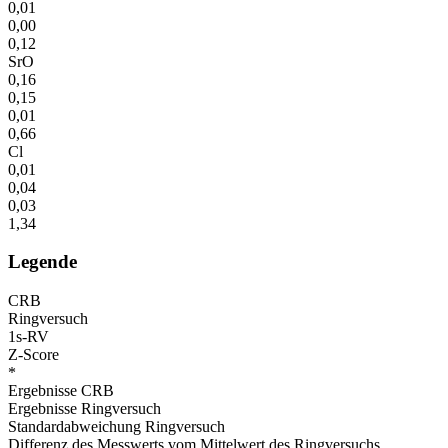
0,01
0,00
0,12
SrO
0,16
0,15
0,01
0,66
Cl
0,01
0,04
0,03
1,34
Legende
CRB
Ringversuch
1s-RV
Z-Score
*
Ergebnisse CRB
Ergebnisse Ringversuch
Standardabweichung Ringversuch
Differenz des Messwerts vom Mittelwert des Ringversuchs