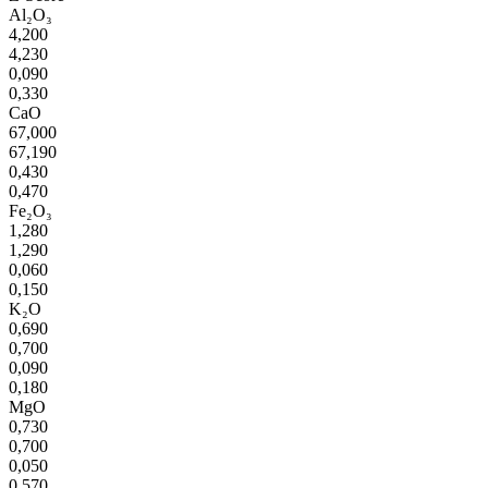
Al₂O₃
4,200
4,230
0,090
0,330
CaO
67,000
67,190
0,430
0,470
Fe₂O₃
1,280
1,290
0,060
0,150
K₂O
0,690
0,700
0,090
0,180
MgO
0,730
0,700
0,050
0,570