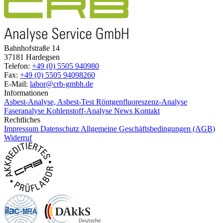
Bahnhofstraße 14
37181 Hardegsen
Telefon:
+49 (0) 5505 940980
Fax:
+49 (0) 5505 94098260
E-Mail:
labor@crb-gmbh.de
Informationen
Asbest-Analyse, Asbest-Test
Röntgenfluoreszenz-Analyse
Faseranalyse
Kohlenstoff-Analyse
News
Kontakt
Rechtliches
Impressum
Datenschutz
Allgemeine Geschäftsbedingungen (AGB)
Widerruf