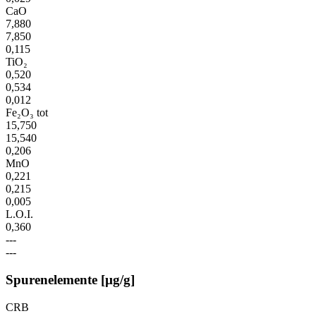
CaO
7,880
7,850
0,115
TiO₂
0,520
0,534
0,012
Fe₂O₃ tot
15,750
15,540
0,206
MnO
0,221
0,215
0,005
L.O.I.
0,360
---
---
Spurenelemente [µg/g]
CRB