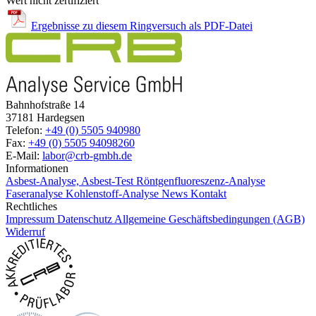
Wert nicht zertifiziert
Ergebnisse zu diesem Ringversuch als PDF-Datei
Bahnhofstraße 14
37181 Hardegsen
Telefon:
+49 (0) 5505 940980
Fax:
+49 (0) 5505 94098260
E-Mail:
labor@crb-gmbh.de
Informationen
Asbest-Analyse, Asbest-Test
Röntgenfluoreszenz-Analyse
Faseranalyse
Kohlenstoff-Analyse
News
Kontakt
Rechtliches
Impressum
Datenschutz
Allgemeine Geschäftsbedingungen (AGB)
Widerruf