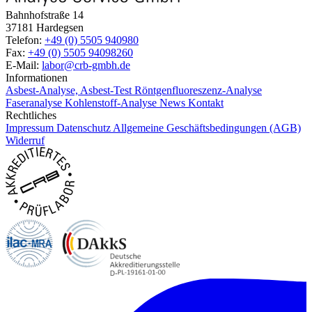
Bahnhofstraße 14
37181 Hardegsen
Telefon:
+49 (0) 5505 940980
Fax:
+49 (0) 5505 94098260
E-Mail:
labor@crb-gmbh.de
Informationen
Asbest-Analyse, Asbest-Test
Röntgenfluoreszenz-Analyse
Faseranalyse
Kohlenstoff-Analyse
News
Kontakt
Rechtliches
Impressum
Datenschutz
Allgemeine Geschäftsbedingungen (AGB)
Widerruf