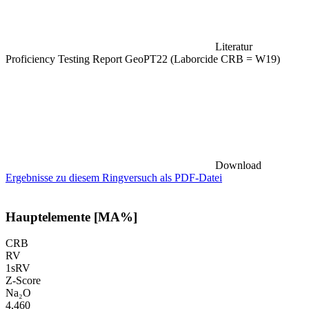
Literatur
Proficiency Testing Report GeoPT22 (Laborcide CRB = W19)
Download
Ergebnisse zu diesem Ringversuch als PDF-Datei
Hauptelemente [MA%]
CRB
RV
1sRV
Z-Score
Na₂O
4,460