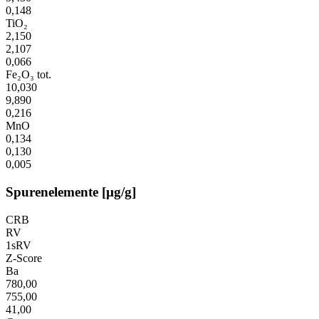
0,148
TiO₂
2,150
2,107
0,066
Fe₂O₃ tot.
10,030
9,890
0,216
MnO
0,134
0,130
0,005
Spurenelemente [µg/g]
CRB
RV
1sRV
Z-Score
Ba
780,00
755,00
41,00