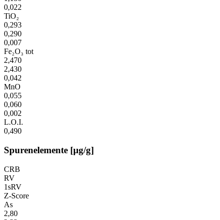
0,022
TiO₂
0,293
0,290
0,007
Fe₂O₃ tot
2,470
2,430
0,042
MnO
0,055
0,060
0,002
L.O.I.
0,490
Spurenelemente [µg/g]
CRB
RV
1sRV
Z-Score
As
2,80