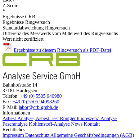
Z-Score
*
Ergebnisse CRB
Ergebnisse Ringversuch
Standardabweichung Ringversuch
Differenz des Messwerts vom Mittelwert des Ringversuchs
Wert nicht zertifiziert
Ergebnisse zu diesem Ringversuch als PDF-Datei
Bahnhofstraße 14
37181 Hardegsen
Telefon:
+49 (0) 5505 940980
Fax:
+49 (0) 5505 94098260
E-Mail:
labor@crb-gmbh.de
Informationen
Asbest-Analyse, Asbest-Test
Röntgenfluoreszenz-Analyse
Faseranalyse
Kohlenstoff-Analyse
News
Kontakt
Rechtliches
Impressum
Datenschutz
Allgemeine Geschäftsbedingungen (AGB)