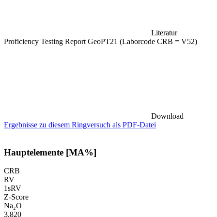
Literatur
Proficiency Testing Report GeoPT21 (Laborcode CRB = V52)
Download
Ergebnisse zu diesem Ringversuch als PDF-Datei
Hauptelemente [MA%]
CRB
RV
1sRV
Z-Score
Na₂O
3,820