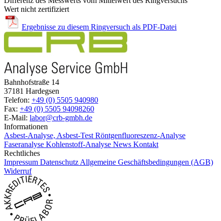
Differenz des Messwerts vom Mittelwert des Ringversuchs
Wert nicht zertifiziert
Ergebnisse zu diesem Ringversuch als PDF-Datei
Bahnhofstraße 14
37181 Hardegsen
Telefon:
+49 (0) 5505 940980
Fax:
+49 (0) 5505 94098260
E-Mail:
labor@crb-gmbh.de
Informationen
Asbest-Analyse, Asbest-Test
Röntgenfluoreszenz-Analyse
Faseranalyse
Kohlenstoff-Analyse
News
Kontakt
Rechtliches
Impressum
Datenschutz
Allgemeine Geschäftsbedingungen (AGB)
Widerruf