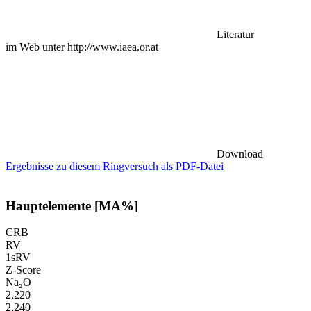
Literatur
im Web unter http://www.iaea.or.at
Download
Ergebnisse zu diesem Ringversuch als PDF-Datei
Hauptelemente [MA%]
CRB
RV
1sRV
Z-Score
Na₂O
2,220
2,240