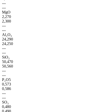
---
---
MgO
2,270
2,300
---
---
Al₂O₃
24,290
24,250
---
---
SiO₂
50,470
50,560
---
---
P₂O5
0,573
0,586
---
---
SO₃
0,480
0,490