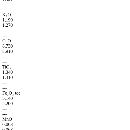
---
---
K₂O
1,190
1,270
---
---
CaO
8,730
8,910
---
---
TiO₂
1,340
1,310
---
---
Fe₂O₃ tot
5,140
5,200
---
---
MnO
0,063
0,068