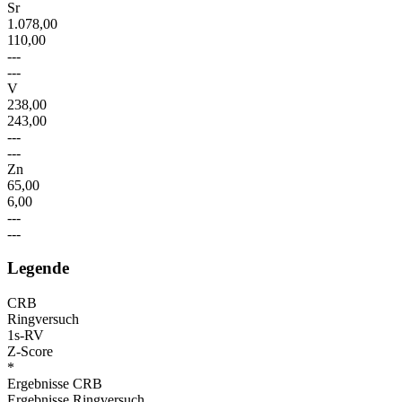
Sr
1.078,00
110,00
---
---
V
238,00
243,00
---
---
Zn
65,00
6,00
---
---
Legende
CRB
Ringversuch
1s-RV
Z-Score
*
Ergebnisse CRB
Ergebnisse Ringversuch