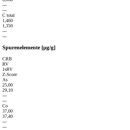
---
---
C total
1,460
1,350
---
---
Spurenelemente [µg/g]
CRB
RV
1sRV
Z-Score
As
25,00
29,10
---
---
Co
37,00
37,40
---
---