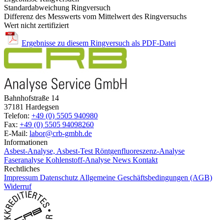
Standardabweichung Ringversuch
Differenz des Messwerts vom Mittelwert des Ringversuchs
Wert nicht zertifiziert
Ergebnisse zu diesem Ringversuch als PDF-Datei
Bahnhofstraße 14
37181 Hardegsen
Telefon:
+49 (0) 5505 940980
Fax:
+49 (0) 5505 94098260
E-Mail:
labor@crb-gmbh.de
Informationen
Asbest-Analyse, Asbest-Test
Röntgenfluoreszenz-Analyse
Faseranalyse
Kohlenstoff-Analyse
News
Kontakt
Rechtliches
Impressum
Datenschutz
Allgemeine Geschäftsbedingungen (AGB)
Widerruf