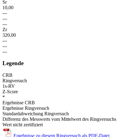
Sr
10,00
---
---
---
Zr
320,00
---
---
---
Legende
CRB
Ringversuch
1s-RV
Z-Score
*
Ergebnisse CRB
Ergebnisse Ringversuch
Standardabweichung Ringversuch
Differenz des Messwerts vom Mittelwert des Ringversuchs
Wert nicht zertifiziert
Ergebnisse zu diesem Ringversuch als PDF-Datei