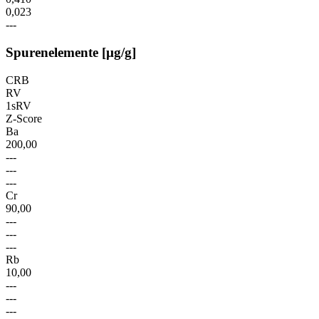
0,023
---
Spurenelemente [µg/g]
CRB
RV
1sRV
Z-Score
Ba
200,00
---
---
---
Cr
90,00
---
---
---
Rb
10,00
---
---
---