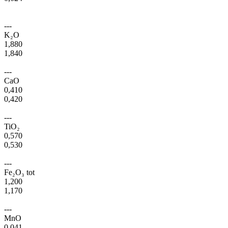
---
K₂O
1,880
1,840
---
CaO
0,410
0,420
---
TiO₂
0,570
0,530
---
Fe₂O₃ tot
1,200
1,170
---
MnO
0,041