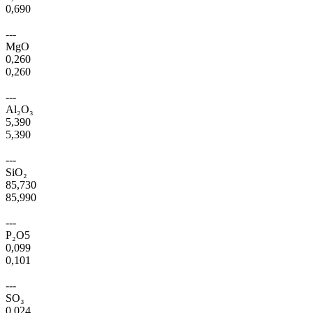
0,690
---
MgO
0,260
0,260
---
Al₂O₃
5,390
5,390
---
SiO₂
85,730
85,990
---
P₂O5
0,099
0,101
---
SO₃
0,024