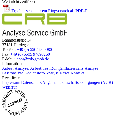
Wert nicht zertifiziert
Ergebnisse zu diesem Ringversuch als PDF-Datei
Bahnhofstraße 14
37181 Hardegsen
Telefon:
+49 (0) 5505 940980
Fax:
+49 (0) 5505 94098260
E-Mail:
labor@crb-gmbh.de
Informationen
Asbest-Analyse, Asbest-Test
Röntgenfluoreszenz-Analyse
Faseranalyse
Kohlenstoff-Analyse
News
Kontakt
Rechtliches
Impressum
Datenschutz
Allgemeine Geschäftsbedingungen (AGB)
Widerruf