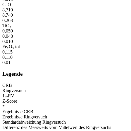
CaO
8,710
8,740
0,263
TiO₂
0,050
0,048
0,010
Fe₂O₃ tot
0,115
0,110
0,01
Legende
CRB
Ringversuch
1s-RV
Z-Score
*
Ergebnisse CRB
Ergebnisse Ringversuch
Standardabweichung Ringversuch
Differenz des Messwerts vom Mittelwert des Ringversuchs