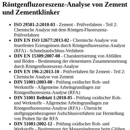
Röntgenfluzoreszenz-Analyse von Zement
und Zementklinker
ISO 29581-2:2010-03
- Zement - Prüfverfahren - Teil 2:
Chemische Analyse mit dem Röntgen-Fluoreszenz-
Prüfverfahren
DIN EN ISO 12677:2013-02
- Chemische Analyse von
feuerfesten Erzeugnissen durch Röntgenfluoreszenz-Analyse
(RFA) - Schmelzaufschluss-Verfahren
DIN EN 15309:2007-08
- Charakterisierung von Abfällen
und Böden - Bestimmung der elementaren Zusammensetzung
durch Röntgenfluoreszenz-Analyse
DIN EN 196-2:2013-10
- Prüfverfahren für Zement - Teil 2:
Chemische Analyse von Zement
DIN 51001:2003-08
- Prüfung oxidischer Roh- und
Werkstoffe - Allgemeine Arbeitsgrundlagen zur
Röntgenfluoreszenz-Analyse (RFA)
DIN 51001 Beiblatt 1:2010-05
- Prüfung oxidischer Roh-
und Werkstoffe - Allgemeine Arbeitsgrundlagen zur
Röntgenfluoreszenz-Analyse (RFA) - Übersicht
stoffgruppenbezogener Aufschlussverfahren zur Herstellung
von Proben für die RFA
DIN 51081:2002-12
- Prüfung oxidischer Roh- und
Werkstoffe - Bestimmung der Massenänderung beim Glühen