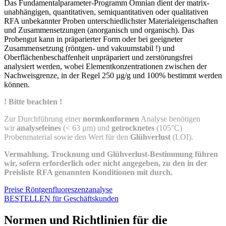
Das Fundamentalparameter-Programm Omnian dient der matrix-
unabhängigen, quantitativen, semiquantitativen oder qualitativen
RFA unbekannter Proben unterschiedlichster Materialeigenschaften
und Zusammensetzungen (anorganisch und organisch). Das
Probengut kann in präparierter Form oder bei geeigneter
Zusammensetzung (röntgen- und vakuumstabil !) und
Oberflächenbeschaffenheit unpräpariert und zerstörungsfrei
analysiert werden, wobei Elementkonzentrationen zwischen der
Nachweisgrenze, in der Regel 250 µg/g und 100% bestimmt werden
können.
! Bitte beachten !
Zur Durchführung einer
normkonformen
Analyse benötigen
wir
analysefeines
(< 63 µm) und
getrocknetes
(105°C)
Probenmaterial sowie den Wert für den
Glühverlust
(LOI).
Vermahlung, Trocknung und Glühverlust-Bestimmung führen
wir, sofern erforderlich oder nicht angegeben, zu den in der
Preisliste RFA genannten Konditionen mit durch.
Preise Röntgenfluoreszenzanalyse
BESTELLEN für Geschäftskunden
Normen und Richtlinien für die