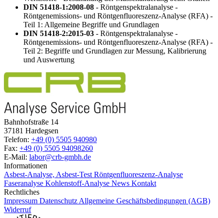
DIN 51418-1:2008-08
- Röntgenspektralanalyse -
Röntgenemissions- und Röntgenfluoreszenz-Analyse (RFA) -
Teil 1: Allgemeine Begriffe und Grundlagen
DIN 51418-2:2015-03
- Röntgenspektralanalyse -
Röntgenemissions- und Röntgenfluoreszenz-Analyse (RFA) -
Teil 2: Begriffe und Grundlagen zur Messung, Kalibrierung
und Auswertung
Bahnhofstraße 14
37181 Hardegsen
Telefon:
+49 (0) 5505 940980
Fax:
+49 (0) 5505 94098260
E-Mail:
labor@crb-gmbh.de
Informationen
Asbest-Analyse, Asbest-Test
Röntgenfluoreszenz-Analyse
Faseranalyse
Kohlenstoff-Analyse
News
Kontakt
Rechtliches
Impressum
Datenschutz
Allgemeine Geschäftsbedingungen (AGB)
Widerruf