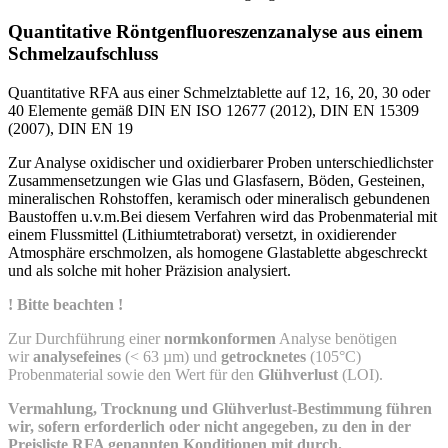
Quantitative Röntgenfluoreszenzanalyse aus einem
Schmelzaufschluss
Quantitative RFA aus einer Schmelztablette auf 12, 16, 20, 30 oder
40 Elemente gemäß DIN EN ISO 12677 (2012), DIN EN 15309
(2007), DIN EN 19
Zur Analyse oxidischer und oxidierbarer Proben unterschiedlichster
Zusammensetzungen wie Glas und Glasfasern, Böden, Gesteinen,
mineralischen Rohstoffen, keramisch oder mineralisch gebundenen
Baustoffen u.v.m.Bei diesem Verfahren wird das Probenmaterial mit
einem Flussmittel (Lithiumtetraborat) versetzt, in oxidierender
Atmosphäre erschmolzen, als homogene Glastablette abgeschreckt
und als solche mit hoher Präzision analysiert.
! Bitte beachten !
Zur Durchführung einer
normkonformen
Analyse benötigen
wir
analysefeines
(< 63 µm) und
getrocknetes
(105°C)
Probenmaterial sowie den Wert für den
Glühverlust
(LOI).
Vermahlung, Trocknung und Glühverlust-Bestimmung führen
wir, sofern erforderlich oder nicht angegeben, zu den in der
Preisliste RFA genannten Konditionen mit durch.