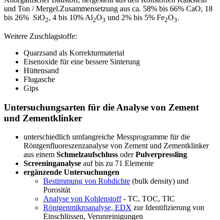
und Ton / Mergel.Zusammensetzung aus ca. 58% bis 66% CaO, 18
bis 26% SiO
, 4 bis 10% Al
O
und 2% bis 5% Fe
O
.
2
2
3
2
3
Weitere Zuschlagstoffe:
Quarzsand als Korrekturmaterial
Eisenoxide für eine bessere Sinterung
Hüttensand
Flugasche
Gips
Untersuchungsarten für die Analyse von Zement
und Zementklinker
unterschiedlich umfangreiche Messprogramme für die
Röntgenfluoreszenzanalyse von Zement und Zementklinker
aus einem
Schmelzaufschluss
oder
Pulverpressling
Screeninganalyse
auf bis zu 71 Elemente
ergänzende Untersuchungen
Bestimmung von Rohdichte
(bulk density) und
Porosität
Analyse von ​Kohlenstoff
- TC, TOC, TIC
Röntgenmikroanalyse, EDX
zur Identifizierung von
Einschlüssen, Verunreinigungen