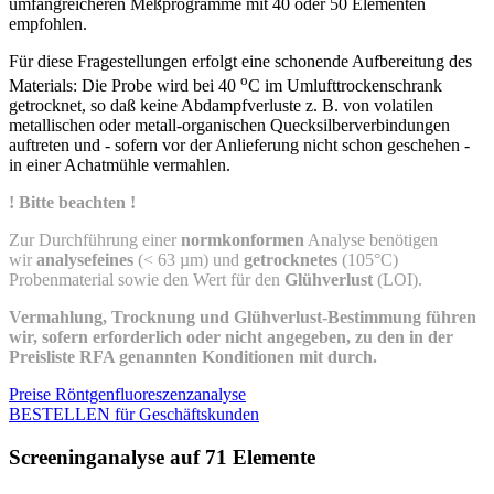
umfangreicheren Meßprogramme mit 40 oder 50 Elementen
empfohlen.
Für diese Fragestellungen erfolgt eine schonende Aufbereitung des
o
Materials: Die Probe wird bei 40
C im Umlufttrockenschrank
getrocknet, so daß keine Abdampfverluste z. B. von volatilen
metallischen oder metall-organischen Quecksilberverbindungen
auftreten und - sofern vor der Anlieferung nicht schon geschehen -
in einer Achatmühle vermahlen.
! Bitte beachten !
Zur Durchführung einer
normkonformen
Analyse benötigen
wir
analysefeines
(< 63 µm) und
getrocknetes
(105°C)
Probenmaterial sowie den Wert für den
Glühverlust
(LOI).
Vermahlung, Trocknung und Glühverlust-Bestimmung führen
wir, sofern erforderlich oder nicht angegeben, zu den in der
Preisliste RFA genannten Konditionen mit durch.
Preise Röntgenfluoreszenzanalyse
BESTELLEN für Geschäftskunden
Screeninganalyse auf 71 Elemente