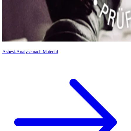
Asbest-Analyse nach Material