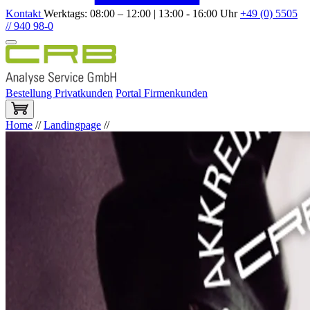
Kontakt
Werktags: 08:00 – 12:00 | 13:00 - 16:00 Uhr
+49 (0) 5505
// 940 98-0
Bestellung Privatkunden
Portal Firmenkunden
Home
//
Landingpage
//