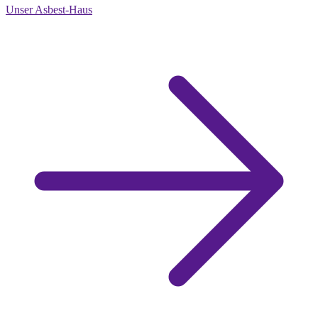
Unser Asbest-Haus