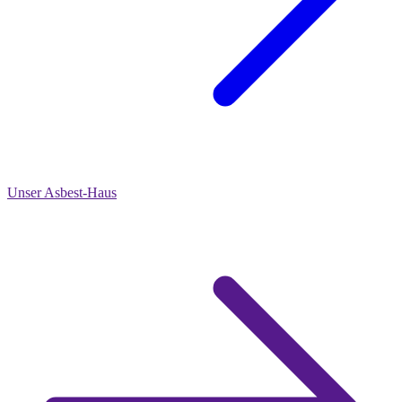
Unser Asbest-Haus