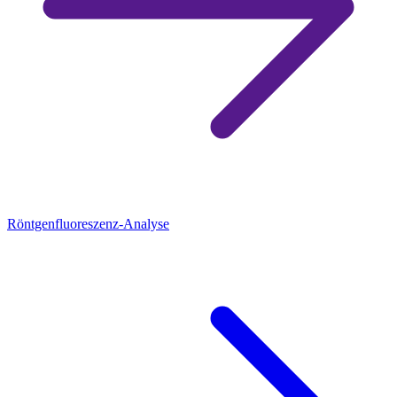
Röntgenfluoreszenz-Analyse