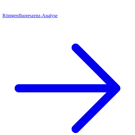
Röntgenfluoreszenz-Analyse