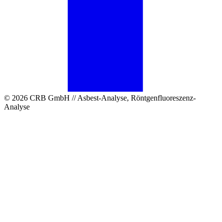
© 2026 CRB GmbH // Asbest-Analyse, Röntgenfluoreszenz-
Analyse