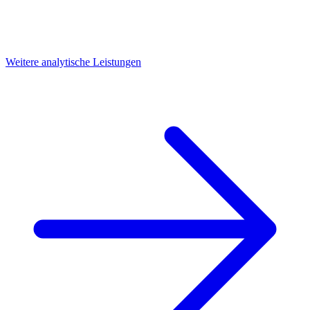
Weitere analytische Leistungen