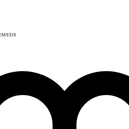
, REM/EDX