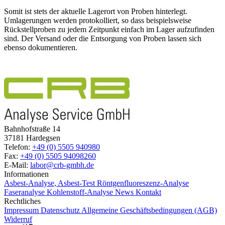
Somit ist stets der aktuelle Lagerort von Proben hinterlegt.
Umlagerungen werden protokolliert, so dass beispielsweise
Rückstellproben zu jedem Zeitpunkt einfach im Lager aufzufinden
sind. Der Versand oder die Entsorgung von Proben lassen sich
ebenso dokumentieren.
Bahnhofstraße 14
37181 Hardegsen
Telefon:
+49 (0) 5505 940980
Fax:
+49 (0) 5505 94098260
E-Mail:
labor@crb-gmbh.de
Informationen
Asbest-Analyse, Asbest-Test
Röntgenfluoreszenz-Analyse
Faseranalyse
Kohlenstoff-Analyse
News
Kontakt
Rechtliches
Impressum
Datenschutz
Allgemeine Geschäftsbedingungen (AGB)
Widerruf