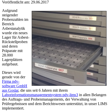
Veröffentlicht am: 29.06.2017
Aufgrund
steigender
Probenzahlen im
Bereich
Asbestanalytik
wurde ein neues
Lager für Asbest-
Rückstellproben
und deren
Präparate mit
28.000
Lagerplätzen
aufgebaut.
Dieses wird
gerade von der
Firma pdv-
software GmbH
aus Goslar
, die uns seit 6 Jahren mit ihrem
Laborinformationsmanagementsystem pdv-lims3
in allen Belangen
des Auftrags- und Probenmanagements, der Verwaltung von
Prüfergebnissen und dem Berichtswesen unterstützt, in unser LIMS
implementiert.