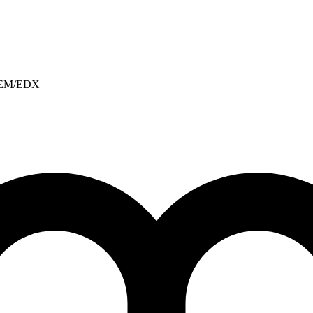
, REM/EDX