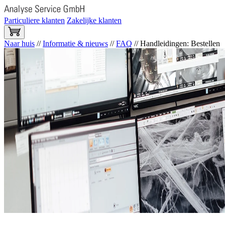
Particuliere klanten
Zakelijke klanten
Naar huis
//
Informatie & nieuws
//
FAQ
//
Handleidingen: Bestellen