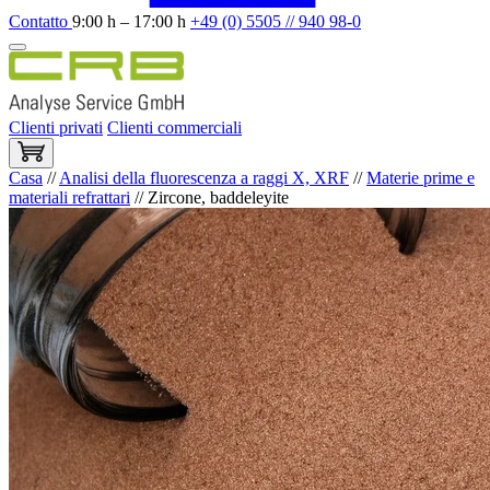
Contatto
9:00 h – 17:00 h
+49 (0) 5505 // 940 98-0
Clienti privati
Clienti commerciali
Casa
//
Analisi della fluorescenza a raggi X, XRF
//
Materie prime e
materiali refrattari
//
Zircone, baddeleyite