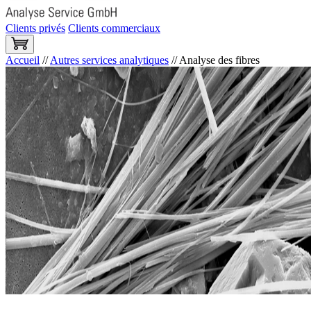
Clients privés
Clients commerciaux
Accueil
//
Autres services analytiques
//
Analyse des fibres