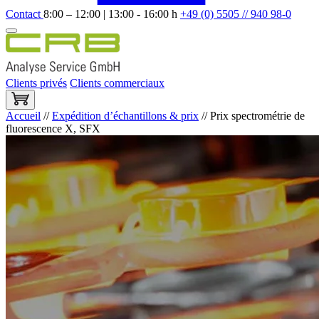
Contact
8:00 – 12:00 | 13:00 - 16:00 h
+49 (0) 5505 // 940 98-0
Clients privés
Clients commerciaux
Accueil
//
Expédition d’échantillons & prix
//
Prix spectrométrie de
fluorescence X, SFX