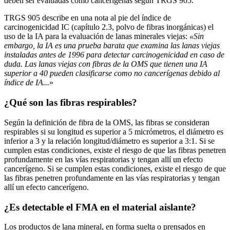
deben ser evaluadas como cancerígenas según TRGS 905.
TRGS 905 describe en una nota al pie del índice de
carcinogenicidad IC (capítulo 2.3, polvo de fibras inorgánicas) el
uso de la IA para la evaluación de lanas minerales viejas:
«Sin
embargo, la IA es una prueba barata que examina las lanas viejas
instaladas antes de 1996 para detectar carcinogenicidad en caso de
duda. Las lanas viejas con fibras de la OMS que tienen una IA
superior a 40 pueden clasificarse como no cancerígenas debido al
índice de IA...
»
¿Qué son las fibras respirables?
Según la definición de fibra de la OMS, las fibras se consideran
respirables si su longitud es superior a 5 micrómetros, el diámetro es
inferior a 3 y la relación longitud/diámetro es superior a 3:1. Si se
cumplen estas condiciones, existe el riesgo de que las fibras penetren
profundamente en las vías respiratorias y tengan allí un efecto
cancerígeno. Si se cumplen estas condiciones, existe el riesgo de que
las fibras penetren profundamente en las vías respiratorias y tengan
allí un efecto cancerígeno.
¿Es detectable el FMA en el material aislante?
Los productos de lana mineral, en forma suelta o prensados en