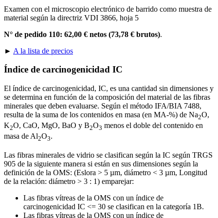
Examen con el microscopio electrónico de barrido como muestra de
material según la directriz VDI 3866, hoja 5
N° de pedido 110: 62,00 € netos (73,78 € brutos)
.
►
A la lista de precios
Índice de carcinogenicidad IC
El índice de carcinogenicidad, IC, es una cantidad sin dimensiones y
se determina en función de la composición del material de las fibras
minerales que deben evaluarse. Según el método IFA/BIA 7488,
resulta de la suma de los contenidos en masa (en MA-%) de Na
O,
2
K
O, CaO, MgO, BaO y B
O
menos el doble del contenido en
2
2
3
masa de Al
O
.
2
3
Las fibras minerales de vidrio se clasifican según la IC según TRGS
905 de la siguiente manera si están en sus dimensiones según la
definición de la OMS: (Eslora > 5 µm, diámetro < 3 µm, Longitud
de la relación: diámetro > 3 : 1) emparejar:
Las fibras vítreas de la OMS con un índice de
carcinogenicidad IC <= 30 se clasifican en la categoría 1B.
Las fibras vítreas de la OMS con un índice de