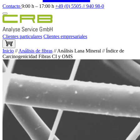
Contacto
9:00 h – 17:00 h
+49 (0) 5505 // 940 98-0
Clientes particulares
Clientes empresariales
Inicio
//
Análisis de fibras
//
Análisis Lana Mineral // Índice de
Carcinogenicidad Fibras CI y OMS