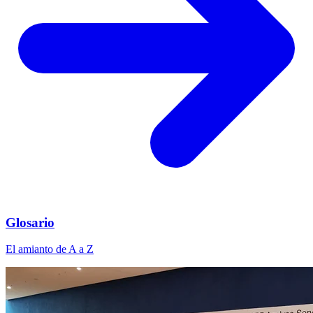
Glosario
El amianto de A a Z