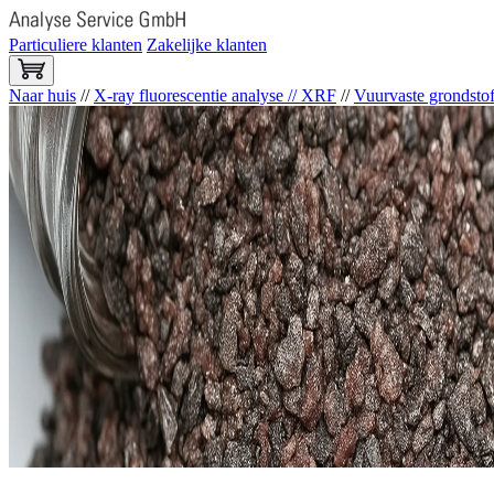
Particuliere klanten
Zakelijke klanten
Naar huis
//
X-ray fluorescentie analyse // XRF
//
Vuurvaste grondstof