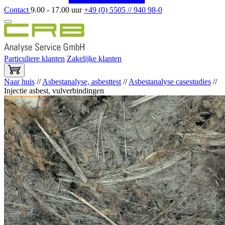
Contact
9.00 - 17.00 uur
+49 (0) 5505 // 940 98-0
Particuliere klanten
Zakelijke klanten
Naar huis
//
Asbestanalyse, asbesttest
//
Asbestanalyse casestudies
//
Injectie asbest, vulverbindingen