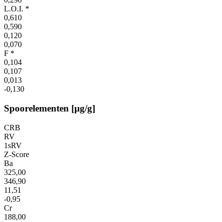
L.O.I. *
0,610
0,590
0,120
0,070
F *
0,104
0,107
0,013
-0,130
Spoorelementen [µg/g]
CRB
RV
1sRV
Z-Score
Ba
325,00
346,90
11,51
-0,95
Cr
188,00