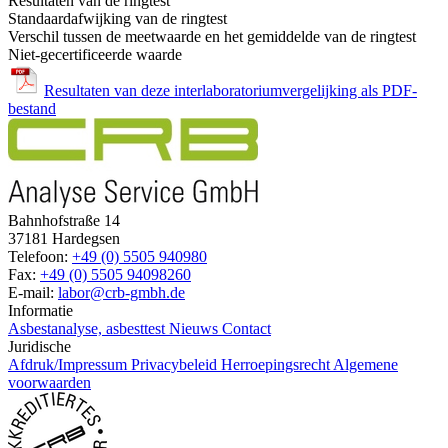
Resultaten van de ringtest
Standaardafwijking van de ringtest
Verschil tussen de meetwaarde en het gemiddelde van de ringtest
Niet-gecertificeerde waarde
Resultaten van deze interlaboratoriumvergelijking als PDF-
bestand
Bahnhofstraße 14
37181 Hardegsen
Telefoon:
+49 (0) 5505 940980
Fax:
+49 (0) 5505 94098260
E-mail:
labor@crb-gmbh.de
Informatie
Asbestanalyse, asbesttest
Nieuws
Contact
Juridische
Afdruk/Impressum
Privacybeleid
Herroepingsrecht
Algemene
voorwaarden