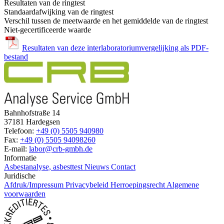
Resultaten van de ringtest
Standaardafwijking van de ringtest
Verschil tussen de meetwaarde en het gemiddelde van de ringtest
Niet-gecertificeerde waarde
Resultaten van deze interlaboratoriumvergelijking als PDF-
bestand
Bahnhofstraße 14
37181 Hardegsen
Telefoon:
+49 (0) 5505 940980
Fax:
+49 (0) 5505 94098260
E-mail:
labor@crb-gmbh.de
Informatie
Asbestanalyse, asbesttest
Nieuws
Contact
Juridische
Afdruk/Impressum
Privacybeleid
Herroepingsrecht
Algemene
voorwaarden