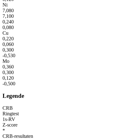
Ni
7,080
7,100
0,240
0,080
Cu
0,220
0,060
0,300
-0,530
Mo
0,360
0,300
0,120
-0,500
Legende
CRB
Ringtest
1s-RV
Z-score
*
CRB-resultaten