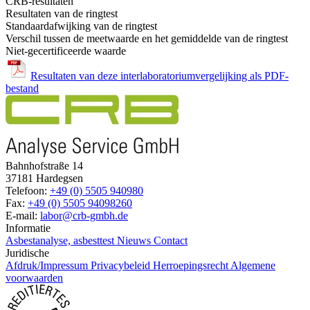
CRB-resultaten
Resultaten van de ringtest
Standaardafwijking van de ringtest
Verschil tussen de meetwaarde en het gemiddelde van de ringtest
Niet-gecertificeerde waarde
Resultaten van deze interlaboratoriumvergelijking als PDF-
bestand
Bahnhofstraße 14
37181 Hardegsen
Telefoon:
+49 (0) 5505 940980
Fax:
+49 (0) 5505 94098260
E-mail:
labor@crb-gmbh.de
Informatie
Asbestanalyse, asbesttest
Nieuws
Contact
Juridische
Afdruk/Impressum
Privacybeleid
Herroepingsrecht
Algemene
voorwaarden