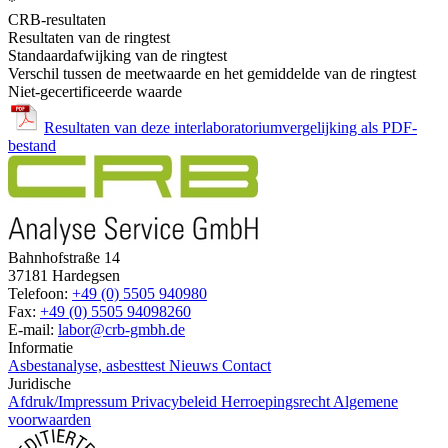
*
CRB-resultaten
Resultaten van de ringtest
Standaardafwijking van de ringtest
Verschil tussen de meetwaarde en het gemiddelde van de ringtest
Niet-gecertificeerde waarde
Resultaten van deze interlaboratoriumvergelijking als PDF-
bestand
Bahnhofstraße 14
37181 Hardegsen
Telefoon:
+49 (0) 5505 940980
Fax:
+49 (0) 5505 94098260
E-mail:
labor@crb-gmbh.de
Informatie
Asbestanalyse, asbesttest
Nieuws
Contact
Juridische
Afdruk/Impressum
Privacybeleid
Herroepingsrecht
Algemene
voorwaarden