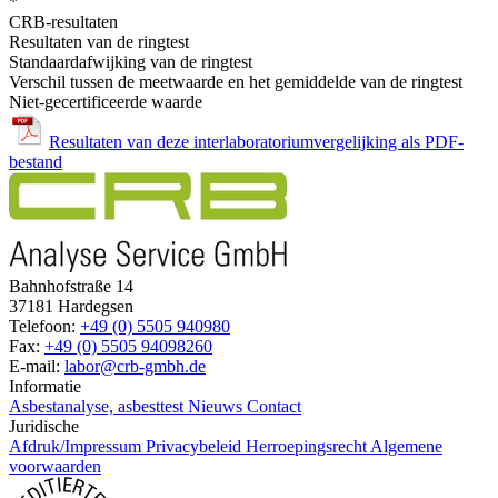
*
CRB-resultaten
Resultaten van de ringtest
Standaardafwijking van de ringtest
Verschil tussen de meetwaarde en het gemiddelde van de ringtest
Niet-gecertificeerde waarde
Resultaten van deze interlaboratoriumvergelijking als PDF-
bestand
Bahnhofstraße 14
37181 Hardegsen
Telefoon:
+49 (0) 5505 940980
Fax:
+49 (0) 5505 94098260
E-mail:
labor@crb-gmbh.de
Informatie
Asbestanalyse, asbesttest
Nieuws
Contact
Juridische
Afdruk/Impressum
Privacybeleid
Herroepingsrecht
Algemene
voorwaarden