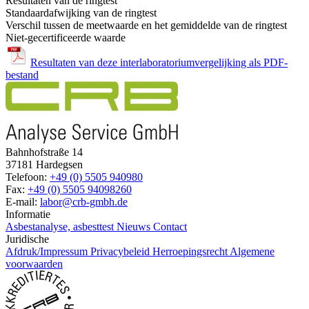
Resultaten van de ringtest
Standaardafwijking van de ringtest
Verschil tussen de meetwaarde en het gemiddelde van de ringtest
Niet-gecertificeerde waarde
Resultaten van deze interlaboratoriumvergelijking als PDF-
bestand
Bahnhofstraße 14
37181 Hardegsen
Telefoon:
+49 (0) 5505 940980
Fax:
+49 (0) 5505 94098260
E-mail:
labor@crb-gmbh.de
Informatie
Asbestanalyse, asbesttest
Nieuws
Contact
Juridische
Afdruk/Impressum
Privacybeleid
Herroepingsrecht
Algemene
voorwaarden