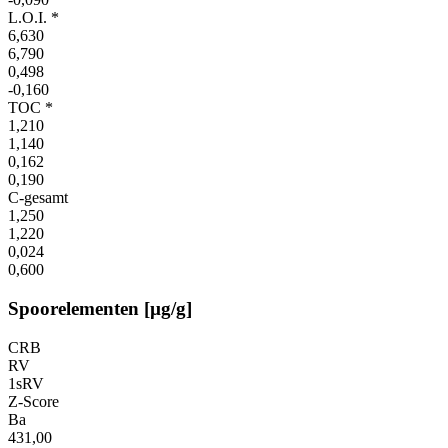
L.O.I. *
6,630
6,790
0,498
-0,160
TOC *
1,210
1,140
0,162
0,190
C-gesamt
1,250
1,220
0,024
0,600
Spoorelementen [µg/g]
CRB
RV
1sRV
Z-Score
Ba
431,00