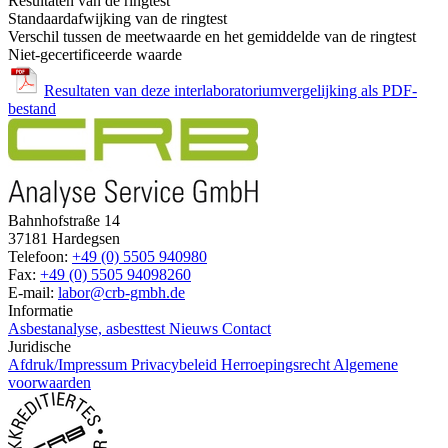
Resultaten van de ringtest
Standaardafwijking van de ringtest
Verschil tussen de meetwaarde en het gemiddelde van de ringtest
Niet-gecertificeerde waarde
Resultaten van deze interlaboratoriumvergelijking als PDF-
bestand
Bahnhofstraße 14
37181 Hardegsen
Telefoon:
+49 (0) 5505 940980
Fax:
+49 (0) 5505 94098260
E-mail:
labor@crb-gmbh.de
Informatie
Asbestanalyse, asbesttest
Nieuws
Contact
Juridische
Afdruk/Impressum
Privacybeleid
Herroepingsrecht
Algemene
voorwaarden