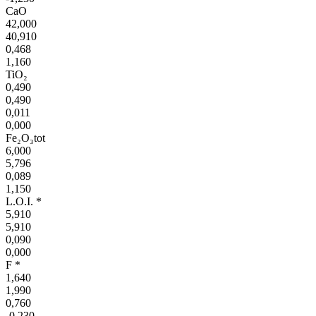
CaO
42,000
40,910
0,468
1,160
TiO₂
0,490
0,490
0,011
0,000
Fe₂O₃tot
6,000
5,796
0,089
1,150
L.O.I. *
5,910
5,910
0,090
0,000
F *
1,640
1,990
0,760
-0,230