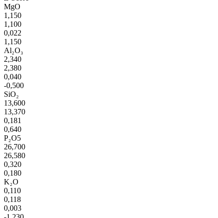
MgO
1,150
1,100
0,022
1,150
Al₂O₃
2,340
2,380
0,040
-0,500
SiO₂
13,600
13,370
0,181
0,640
P₂O5
26,700
26,580
0,320
0,180
K₂O
0,110
0,118
0,003
-1,230