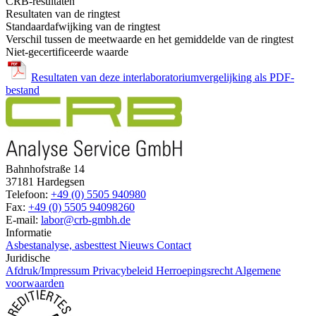
CRB-resultaten
Resultaten van de ringtest
Standaardafwijking van de ringtest
Verschil tussen de meetwaarde en het gemiddelde van de ringtest
Niet-gecertificeerde waarde
Resultaten van deze interlaboratoriumvergelijking als PDF-
bestand
Bahnhofstraße 14
37181 Hardegsen
Telefoon:
+49 (0) 5505 940980
Fax:
+49 (0) 5505 94098260
E-mail:
labor@crb-gmbh.de
Informatie
Asbestanalyse, asbesttest
Nieuws
Contact
Juridische
Afdruk/Impressum
Privacybeleid
Herroepingsrecht
Algemene
voorwaarden