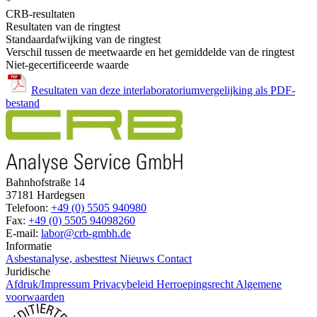
*
CRB-resultaten
Resultaten van de ringtest
Standaardafwijking van de ringtest
Verschil tussen de meetwaarde en het gemiddelde van de ringtest
Niet-gecertificeerde waarde
Resultaten van deze interlaboratoriumvergelijking als PDF-
bestand
Bahnhofstraße 14
37181 Hardegsen
Telefoon:
+49 (0) 5505 940980
Fax:
+49 (0) 5505 94098260
E-mail:
labor@crb-gmbh.de
Informatie
Asbestanalyse, asbesttest
Nieuws
Contact
Juridische
Afdruk/Impressum
Privacybeleid
Herroepingsrecht
Algemene
voorwaarden