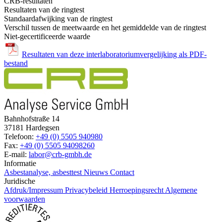
CRB-resultaten
Resultaten van de ringtest
Standaardafwijking van de ringtest
Verschil tussen de meetwaarde en het gemiddelde van de ringtest
Niet-gecertificeerde waarde
Resultaten van deze interlaboratoriumvergelijking als PDF-
bestand
Bahnhofstraße 14
37181 Hardegsen
Telefoon:
+49 (0) 5505 940980
Fax:
+49 (0) 5505 94098260
E-mail:
labor@crb-gmbh.de
Informatie
Asbestanalyse, asbesttest
Nieuws
Contact
Juridische
Afdruk/Impressum
Privacybeleid
Herroepingsrecht
Algemene
voorwaarden