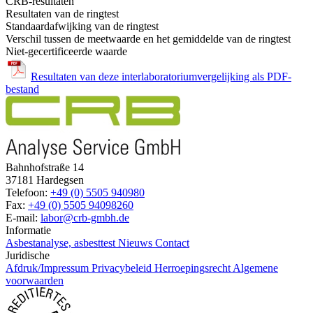
CRB-resultaten
Resultaten van de ringtest
Standaardafwijking van de ringtest
Verschil tussen de meetwaarde en het gemiddelde van de ringtest
Niet-gecertificeerde waarde
Resultaten van deze interlaboratoriumvergelijking als PDF-
bestand
Bahnhofstraße 14
37181 Hardegsen
Telefoon:
+49 (0) 5505 940980
Fax:
+49 (0) 5505 94098260
E-mail:
labor@crb-gmbh.de
Informatie
Asbestanalyse, asbesttest
Nieuws
Contact
Juridische
Afdruk/Impressum
Privacybeleid
Herroepingsrecht
Algemene
voorwaarden