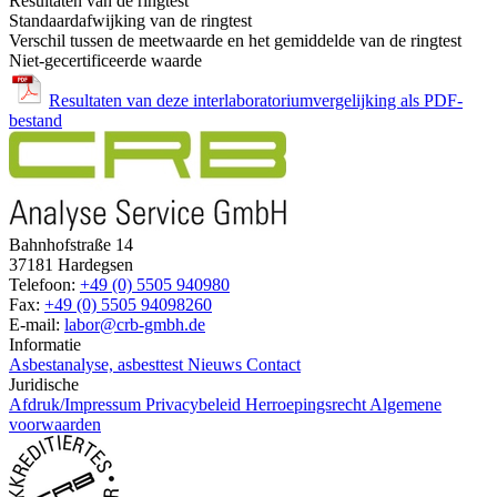
Resultaten van de ringtest
Standaardafwijking van de ringtest
Verschil tussen de meetwaarde en het gemiddelde van de ringtest
Niet-gecertificeerde waarde
Resultaten van deze interlaboratoriumvergelijking als PDF-
bestand
Bahnhofstraße 14
37181 Hardegsen
Telefoon:
+49 (0) 5505 940980
Fax:
+49 (0) 5505 94098260
E-mail:
labor@crb-gmbh.de
Informatie
Asbestanalyse, asbesttest
Nieuws
Contact
Juridische
Afdruk/Impressum
Privacybeleid
Herroepingsrecht
Algemene
voorwaarden