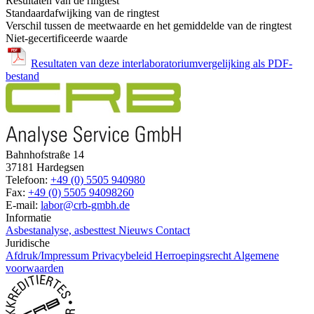
Resultaten van de ringtest
Standaardafwijking van de ringtest
Verschil tussen de meetwaarde en het gemiddelde van de ringtest
Niet-gecertificeerde waarde
Resultaten van deze interlaboratoriumvergelijking als PDF-
bestand
Bahnhofstraße 14
37181 Hardegsen
Telefoon:
+49 (0) 5505 940980
Fax:
+49 (0) 5505 94098260
E-mail:
labor@crb-gmbh.de
Informatie
Asbestanalyse, asbesttest
Nieuws
Contact
Juridische
Afdruk/Impressum
Privacybeleid
Herroepingsrecht
Algemene
voorwaarden