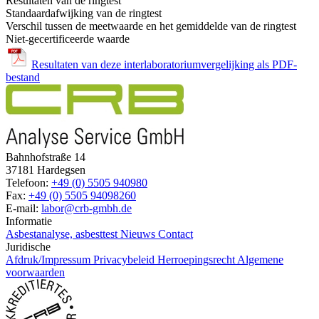
Resultaten van de ringtest
Standaardafwijking van de ringtest
Verschil tussen de meetwaarde en het gemiddelde van de ringtest
Niet-gecertificeerde waarde
Resultaten van deze interlaboratoriumvergelijking als PDF-
bestand
Bahnhofstraße 14
37181 Hardegsen
Telefoon:
+49 (0) 5505 940980
Fax:
+49 (0) 5505 94098260
E-mail:
labor@crb-gmbh.de
Informatie
Asbestanalyse, asbesttest
Nieuws
Contact
Juridische
Afdruk/Impressum
Privacybeleid
Herroepingsrecht
Algemene
voorwaarden