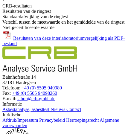
*
CRB-resultaten
Resultaten van de ringtest
Standaardafwijking van de ringtest
Verschil tussen de meetwaarde en het gemiddelde van de ringtest
Niet-gecertificeerde waarde
Resultaten van deze interlaboratoriumvergelijking als PDF-
bestand
Bahnhofstraße 14
37181 Hardegsen
Telefoon:
+49 (0) 5505 940980
Fax:
+49 (0) 5505 94098260
E-mail:
labor@crb-gmbh.de
Informatie
Asbestanalyse, asbesttest
Nieuws
Contact
Juridische
Afdruk/Impressum
Privacybeleid
Herroepingsrecht
Algemene
voorwaarden