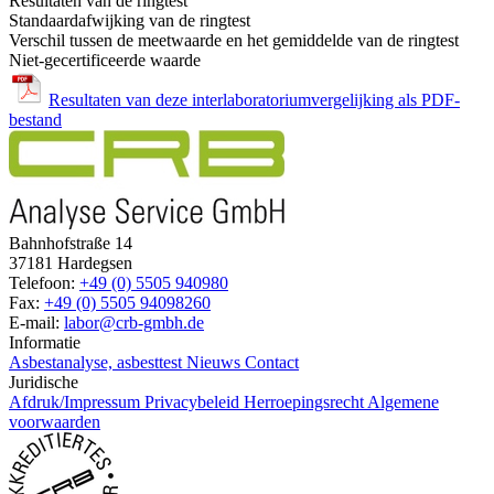
Resultaten van de ringtest
Standaardafwijking van de ringtest
Verschil tussen de meetwaarde en het gemiddelde van de ringtest
Niet-gecertificeerde waarde
Resultaten van deze interlaboratoriumvergelijking als PDF-
bestand
Bahnhofstraße 14
37181 Hardegsen
Telefoon:
+49 (0) 5505 940980
Fax:
+49 (0) 5505 94098260
E-mail:
labor@crb-gmbh.de
Informatie
Asbestanalyse, asbesttest
Nieuws
Contact
Juridische
Afdruk/Impressum
Privacybeleid
Herroepingsrecht
Algemene
voorwaarden