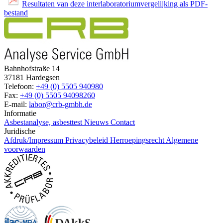
Resultaten van deze interlaboratoriumvergelijking als PDF-
bestand
Bahnhofstraße 14
37181 Hardegsen
Telefoon:
+49 (0) 5505 940980
Fax:
+49 (0) 5505 94098260
E-mail:
labor@crb-gmbh.de
Informatie
Asbestanalyse, asbesttest
Nieuws
Contact
Juridische
Afdruk/Impressum
Privacybeleid
Herroepingsrecht
Algemene
voorwaarden