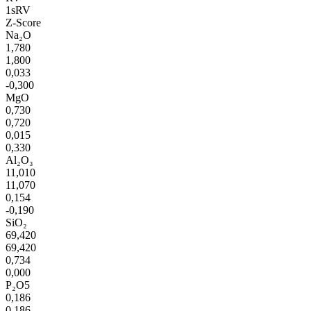
1sRV
Z-Score
Na₂O
1,780
1,800
0,033
-0,300
MgO
0,730
0,720
0,015
0,330
Al₂O₃
11,010
11,070
0,154
-0,190
SiO₂
69,420
69,420
0,734
0,000
P₂O5
0,186
0,186