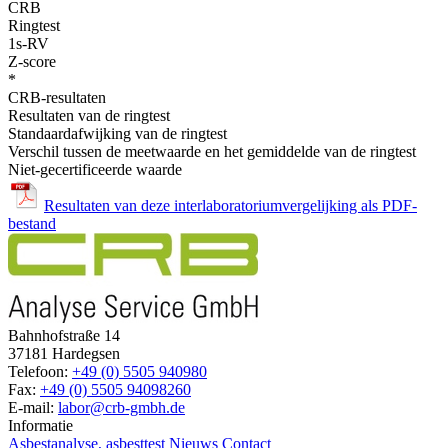
CRB
Ringtest
1s-RV
Z-score
*
CRB-resultaten
Resultaten van de ringtest
Standaardafwijking van de ringtest
Verschil tussen de meetwaarde en het gemiddelde van de ringtest
Niet-gecertificeerde waarde
Resultaten van deze interlaboratoriumvergelijking als PDF-
bestand
Bahnhofstraße 14
37181 Hardegsen
Telefoon:
+49 (0) 5505 940980
Fax:
+49 (0) 5505 94098260
E-mail:
labor@crb-gmbh.de
Informatie
Asbestanalyse, asbesttest
Nieuws
Contact