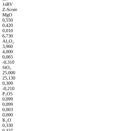
1sRV
Z-Score
MgO
0,550
0,420
0,010
6,730
Al₂O₃
3,960
4,000
0,065
-0,310
SiO₂
25,000
25,130
0,309
-0,210
P₂O5
0,099
0,099
0,003
0,000
K₂O
0,330
0,337