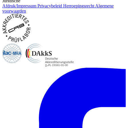
Juridische
Afdruk/Impressum
Privacybeleid
Herroepingsrecht
Algemene
voorwaarden