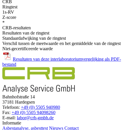
CRB
Ringtest
1s-RV
Z-score
*
CRB-resultaten
Resultaten van de ringtest
Standaardafwijking van de ringtest
Verschil tussen de meetwaarde en het gemiddelde van de ringtest
Niet-gecertificeerde waarde
Resultaten van deze interlaboratoriumvergelijking als PDF-
bestand
Bahnhofstraße 14
37181 Hardegsen
Telefoon:
+49 (0) 5505 940980
Fax:
+49 (0) 5505 94098260
E-mail:
labor@crb-gmbh.de
Informatie
Asbestanalyse, asbesttest
Nieuws
Contact