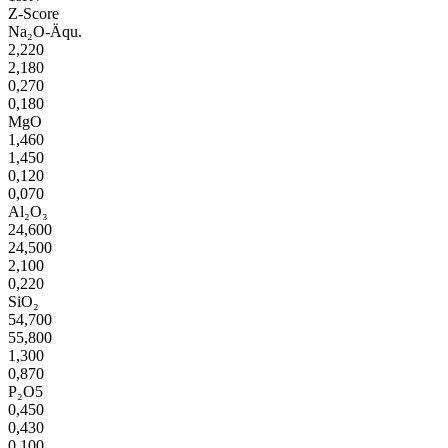
Z-Score
Na₂O-Äqu.
2,220
2,180
0,270
0,180
MgO
1,460
1,450
0,120
0,070
Al₂O₃
24,600
24,500
2,100
0,220
SiO₂
54,700
55,800
1,300
0,870
P₂O5
0,450
0,430
0,100